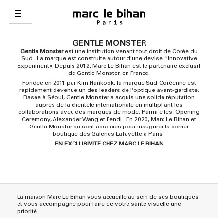
GENTLE MONSTER
Gentle Monster
est une institution venant tout droit de Corée du
Sud. La marque est construite autour d'une devise: "Innovative
Experiment». Depuis 2012, Marc Le Bihan est le partenaire exclusif
de Gentle Monster, en France.
Fondée en 2011 par Kim Hankook, la marque Sud-Coréenne est
rapidement devenue un des leaders de l’optique avant-gardiste.
Basée à Séoul, Gentle Monster a acquis une solide réputation
auprès de la clientèle internationale en multipliant les
collaborations avec des marques de mode. Parmi elles, Opening
Ceremony, Alexander Wang et Fendi. En 2020, Marc Le Bihan et
Gentle Monster se sont associés pour inaugurer la corner
boutique des Galeries Lafayette à Paris.
EN EXCLUSIVITE CHEZ MARC LE BIHAN
La maison Marc Le Bihan vous accueille au sein de ses boutiques
et vous accompagne pour faire de votre santé visuelle une
priorité.